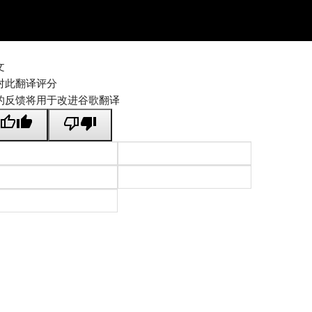
文
对此翻译评分
的反馈将用于改进谷歌翻译